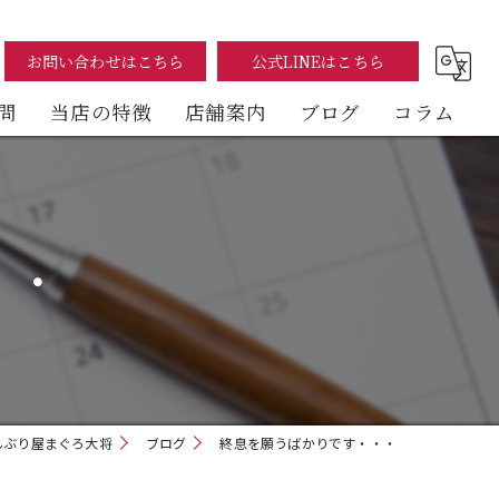
お問い合わせはこちら
公式LINEはこちら
問
当店の特徴
店舗案内
ブログ
コラム
まぐろ
海鮮丼
・・
テイクアウト
イートイン
デリバリー
んぶり屋まぐろ大将
ブログ
終息を願うばかりです・・・