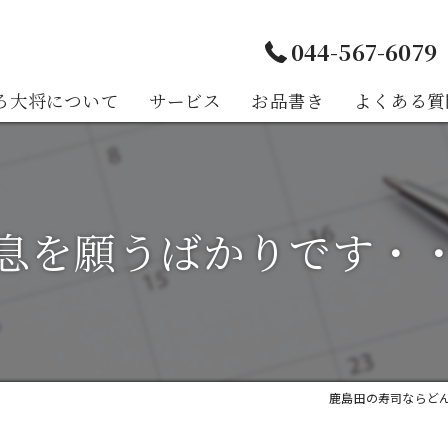
044-567-6079
ろ大将について
サービス
お品書き
よくある質
様の声
息を願うばかりです・
鹿島田の寿司ならど