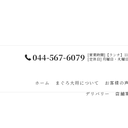
044-567-6079
[営業時間]【ランチ】11:30
[定休日] 月曜日・火曜
ホーム
まぐろ大将について
お客様の
デリバリー
店舗