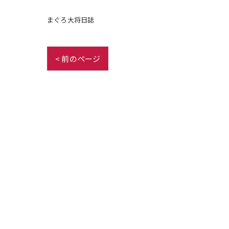
まぐろ大将日誌
< 前のページ