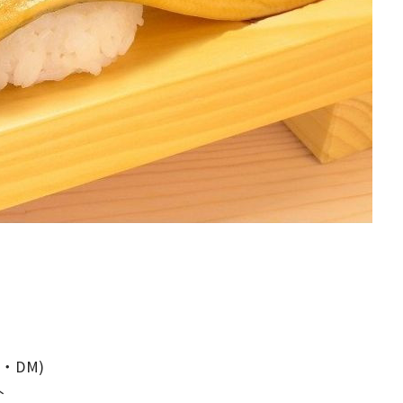
・DM)
介