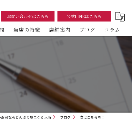
お問い合わせはこちら
公式LINEはこちら
問
当店の特徴
店舗案内
ブログ
コラム
まぐろ
海鮮丼
テイクアウト
イートイン
デリバリー
の寿司ならどんぶり屋まぐろ大将
ブログ
次はこちらを！