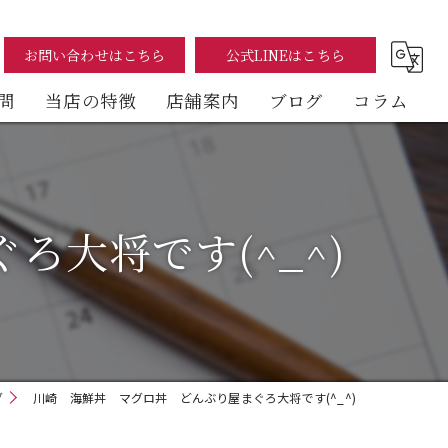
お問い合わせはこちら
公式LINEはこちら
問
当店の特徴
店舗案内
ブログ
コラム
まぐろ
海鮮丼
大将です(^_^)
テイクアウト
イートイン
デリバリー
グ
川崎 海鮮丼 マグロ丼 どんぶり屋まぐろ大将です(^_^)