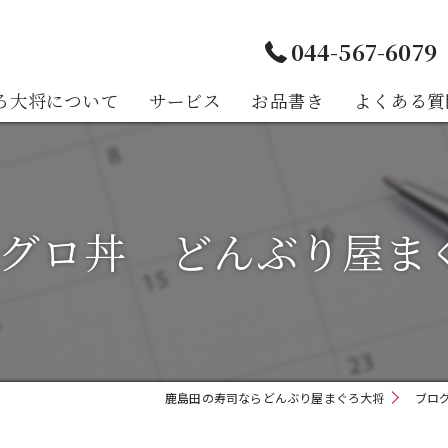
044-567-6079
ろ大将について
サービス
お品書き
よくある質
様の声
グロ丼 どんぶり屋まぐろ
鹿島田の寿司ならどんぶり屋まぐろ大将
ブロ