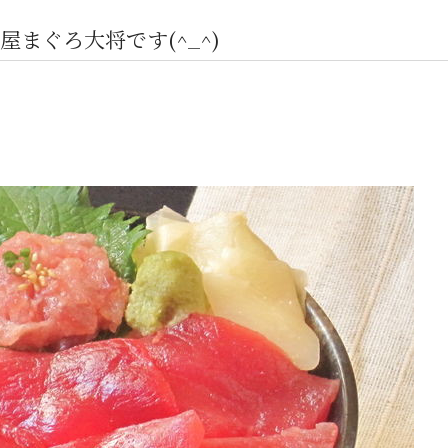
まぐろ大将です(^_^)