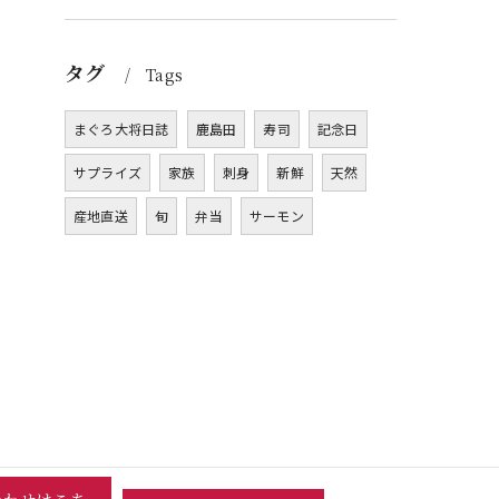
タグ
Tags
まぐろ大将日誌
鹿島田
寿司
記念日
サプライズ
家族
刺身
新鮮
天然
産地直送
旬
弁当
サーモン