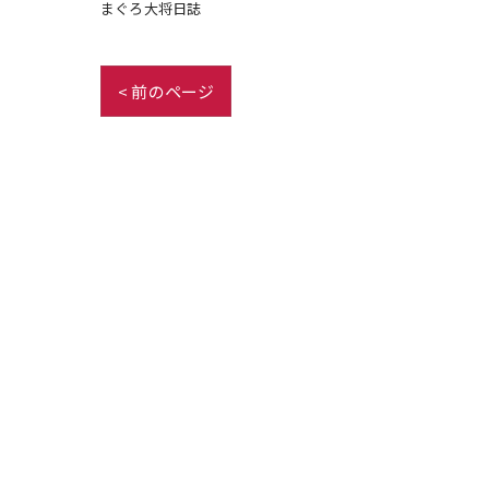
まぐろ大将日誌
< 前のページ