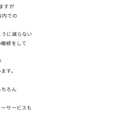
ますが
店内での
こうに減らない
の継続をして
が
います。
・
もちろん
バリーサービスも
。