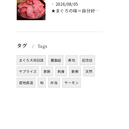
2026/08/05
★まぐろの味＝自分好み？★
タグ
Tags
まぐろ大将日誌
鹿島田
寿司
記念日
サプライズ
家族
刺身
新鮮
天然
産地直送
旬
弁当
サーモン