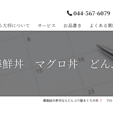
044-567-6079
ろ大将について
サービス
お品書き
よくある質
様の声
海鮮丼 マグロ丼 どん
鹿島田の寿司ならどんぶり屋まぐろ大将
ブロ