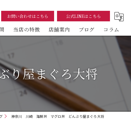
お問い合わせはこちら
公式LINEはこちら
問
当店の特徴
店舗案内
ブログ
コラム
まぐろ
海鮮丼
ぶり屋まぐろ大将
テイクアウト
イートイン
デリバリー
グ
神奈川 川崎 海鮮丼 マグロ丼 どんぶり屋まぐろ大将