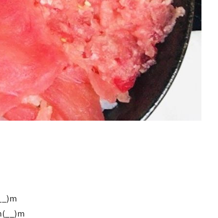
_)m
__)m