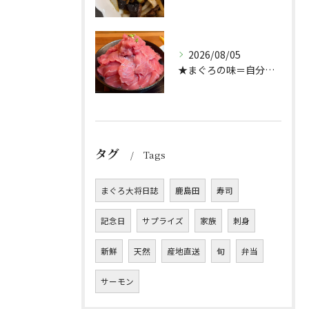
2026/08/05
★まぐろの味＝自分好み？★
タグ
Tags
まぐろ大将日誌
鹿島田
寿司
記念日
サプライズ
家族
刺身
新鮮
天然
産地直送
旬
弁当
サーモン