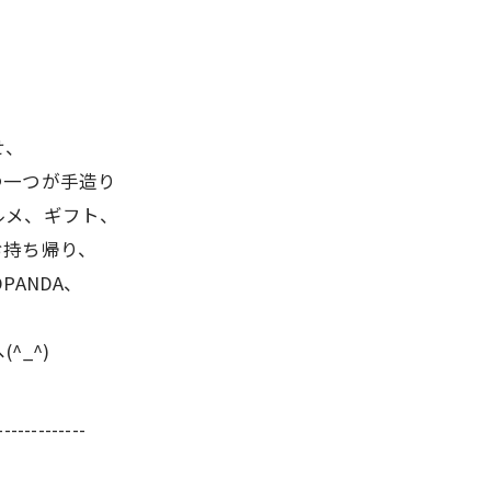
せ、
つ一つが手造り
ルメ、ギフト、
お持ち帰り、
PANDA、
_^)
-------------