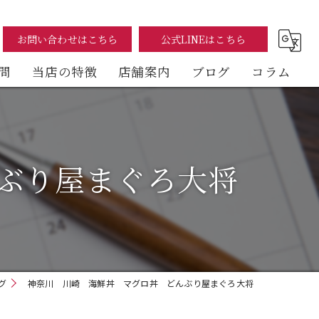
お問い合わせはこちら
公式LINEはこちら
問
当店の特徴
店舗案内
ブログ
コラム
まぐろ
海鮮丼
ぶり屋まぐろ大将
テイクアウト
イートイン
デリバリー
グ
神奈川 川崎 海鮮丼 マグロ丼 どんぶり屋まぐろ大将