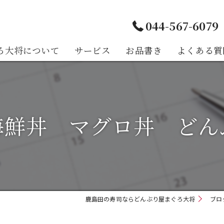
044-567-6079
ろ大将について
サービス
お品書き
よくある質
様の声
海鮮丼 マグロ丼 どん
鹿島田の寿司ならどんぶり屋まぐろ大将
ブロ