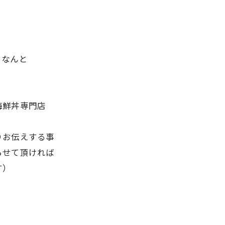
となんと
海鮮丼専門店
りお伝えする事
らせて頂ければ
す）