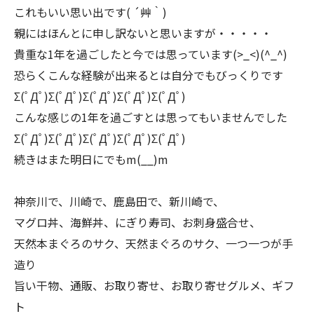
これもいい思い出です( ´艸｀)
親にはほんとに申し訳ないと思いますが・・・・・
貴重な1年を過ごしたと今では思っています(>_<)(^_^)
恐らくこんな経験が出来るとは自分でもびっくりです
Σ(ﾟДﾟ)Σ(ﾟДﾟ)Σ(ﾟДﾟ)Σ(ﾟДﾟ)Σ(ﾟДﾟ)
こんな感じの1年を過ごすとは思ってもいませんでした
Σ(ﾟДﾟ)Σ(ﾟДﾟ)Σ(ﾟДﾟ)Σ(ﾟДﾟ)Σ(ﾟДﾟ)
続きはまた明日にでもm(__)m
神奈川で、川崎で、鹿島田で、新川崎で、
マグロ丼、海鮮丼、にぎり寿司、お刺身盛合せ、
天然本まぐろのサク、天然まぐろのサク、一つ一つが手
造り
旨い干物、通販、お取り寄せ、お取り寄せグルメ、ギフ
ト