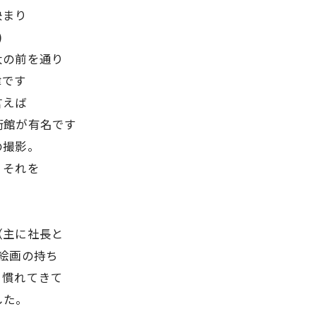
決まり
)
大の前を通り
津です
言えば
術館が有名です
の撮影。
、それを
。
（主に社長と
絵画の持ち
、慣れてきて
した。