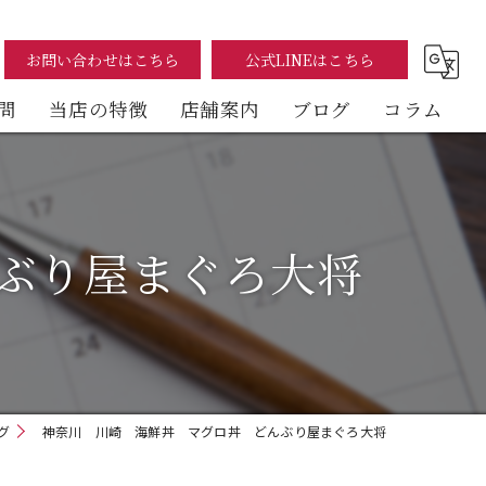
お問い合わせはこちら
公式LINEはこちら
問
当店の特徴
店舗案内
ブログ
コラム
まぐろ
海鮮丼
ぶり屋まぐろ大将
テイクアウト
イートイン
デリバリー
グ
神奈川 川崎 海鮮丼 マグロ丼 どんぶり屋まぐろ大将