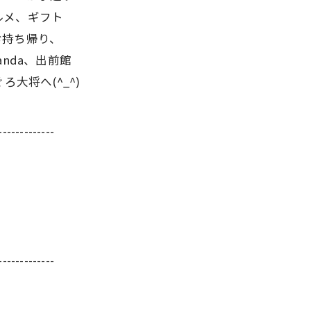
ルメ、ギフト
お持ち帰り、
anda、出前館
大将へ(^_^)
-------------
-------------