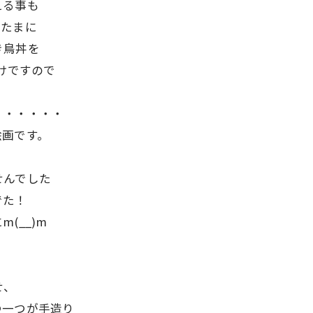
える事も
、たまに
き鳥丼を
らけですので
・・・・・・
絵画です。
せんでした
でた！
(__)m
せ、
つ一つが手造り