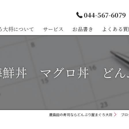
044-567-6079
ろ大将について
サービス
お品書き
よくある質
様の声
海鮮丼 マグロ丼 どん
鹿島田の寿司ならどんぶり屋まぐろ大将
ブロ