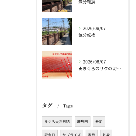
気分転換
2026/08/07
気分転換
2026/08/07
★まぐろのサクの切り方★
タグ
Tags
まぐろ大将日誌
鹿島田
寿司
記念日
サプライズ
家族
刺身