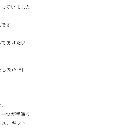
らっていました
んです
ってあげたい
、
た(^_^)
せ、
つ一つが手造り
ルメ、ギフト