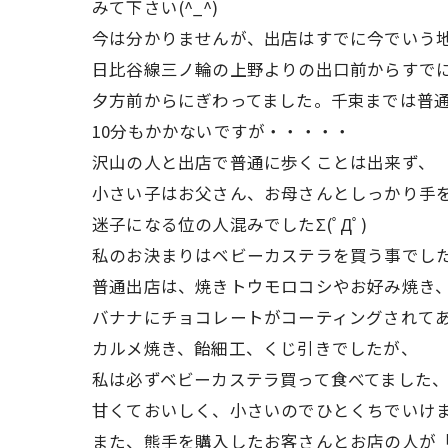
みて下さい(^_^)
今は分かりませんが、出店はすでに今でいう
日比谷線三ノ輪の上野よりの出口前からすで
夕方前からにぎわってました。千束までは普
10分もかかないですが・・・・・
沢山の人と出店で普通に歩くことは出来ず、
小さい子はお父さん、お母さんとしっかり手
迷子になる位の人混みでしたΣ(ﾟДﾟ)
私のお決まりはベビーカステラを買う事でし
普通出店は、焼きトウモロコシやお好み焼き
バナナにチョコレートがコーティングされて
カルメ焼き、飴細工、くじ引きでしたが、
私は必ずベビーカステラ買って食べてました
甘くておいしく、小さいのでひとくちでいけ
また、熊手を購入したお客さんとお店の人が