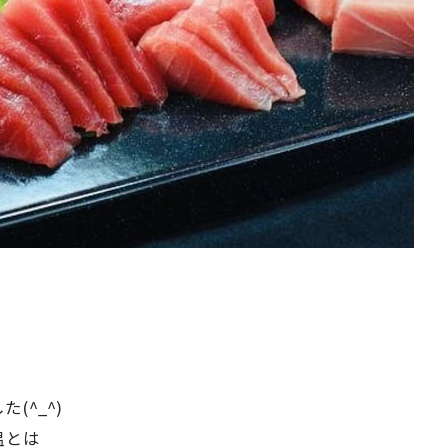
(^_^)
温とは