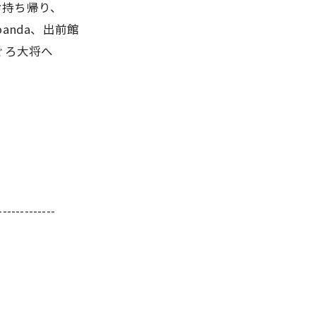
お持ち帰り、
panda、出前館
ぐろ大将へ
-------------