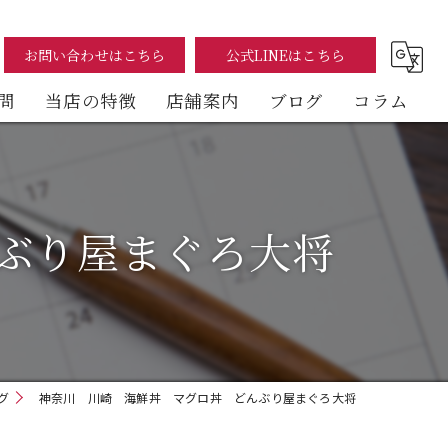
お問い合わせはこちら
公式LINEはこちら
問
当店の特徴
店舗案内
ブログ
コラム
まぐろ
海鮮丼
ぶり屋まぐろ大将
テイクアウト
イートイン
デリバリー
グ
神奈川 川崎 海鮮丼 マグロ丼 どんぶり屋まぐろ大将