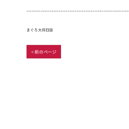
---------------------------------------------------------
まぐろ大将日誌
< 前のページ