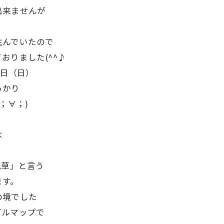
出来ませんが
住んでいたので
おりました(^^♪
1日（日）
っかり
；∀；)
は
浅草」と言う
ます。
の境でした
グルマップで