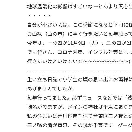
地球温暖化の影響はすごいなーとあまり関心
・・・・・
自分が小さい頃は、この季節になると下町に
お酉様（酉の市）に早く行きたいと毎年思って
今年は、一の酉が11月9日（火）、二の酉が2
でも皆さん、コロナ対策、インフル対策はし
行きたいけどいけないな～～～～～～～～～( 
--------------------------------------------------------
生い立ち日誌で小学生の頃の思い出にお酉様
あげませんでしたが、
毎年行ってました。必ずニュースなどでは「
地名がでますが、メインの神社は千束にあり
私の住まいは荒川区南千住で台東区三ノ輪と
三ノ輪の隣が竜泉、その隣が千束です。グー