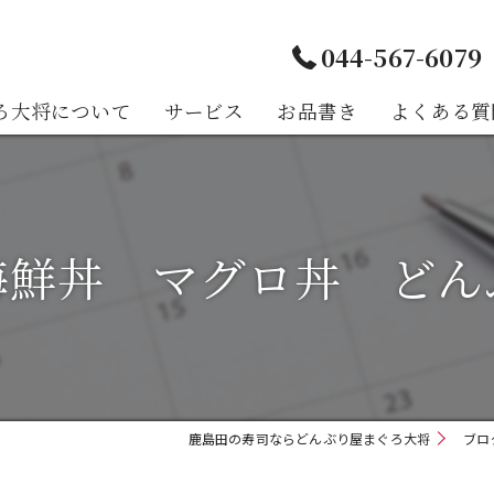
044-567-6079
ろ大将について
サービス
お品書き
よくある質
様の声
海鮮丼 マグロ丼 どん
鹿島田の寿司ならどんぶり屋まぐろ大将
ブロ