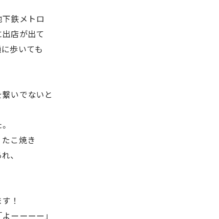
地下鉄メトロ
に出店が出て
通に歩いても
を繋いでないと
た。
、たこ焼き
あれ、
、
ます！
「よーーーー」