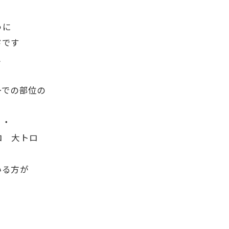
うに
ドです
と
ーでの部位の
・・
ロ 大トロ
いる方が