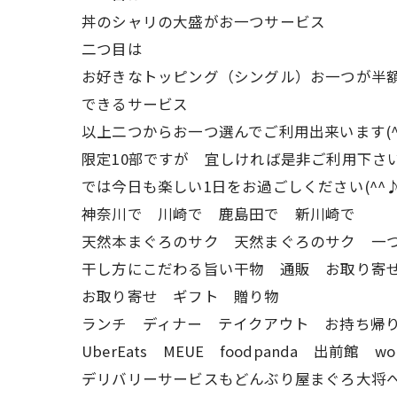
丼のシャリの大盛がお一つサービス
二つ目は
お好きなトッピング（シングル）お一つが半
できるサービス
以上二つからお一つ選んでご利用出来います(^_
限定10部ですが 宜しければ是非ご利用下さ
では今日も楽しい1日をお過ごしください(^^
神奈川で 川崎で 鹿島田で 新川崎で
天然本まぐろのサク 天然まぐろのサク 一
干し方にこだわる旨い干物 通販 お取り
お取り寄せ ギフト 贈り物
ランチ ディナー テイクアウト お持ち帰
UberEats MEUE foodpanda 出前館 wo
デリバリーサービスもどんぶり屋まぐろ大将へ(^