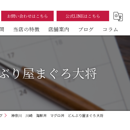
お問い合わせはこちら
公式LINEはこちら
問
当店の特徴
店舗案内
ブログ
コラム
まぐろ
海鮮丼
ぶり屋まぐろ大将
テイクアウト
イートイン
デリバリー
グ
神奈川 川崎 海鮮丼 マグロ丼 どんぶり屋まぐろ大将