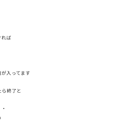
ければ
筒が入ってます
たら終了と
・・
m