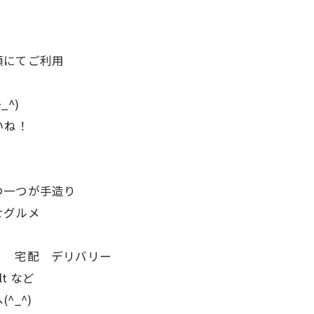
額にてご利用
^)
いね！
♪
つ一つが手造り
寄せグルメ
り 宅配 デリバリー
lt など
_^)