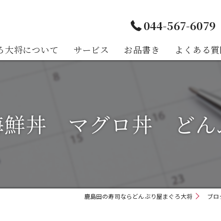
044-567-6079
ろ大将について
サービス
お品書き
よくある質
様の声
海鮮丼 マグロ丼 どん
鹿島田の寿司ならどんぶり屋まぐろ大将
ブロ