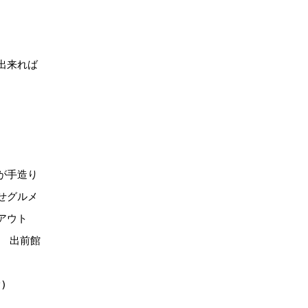
出来れば
が手造り
せグルメ
アウト
E 出前館
)