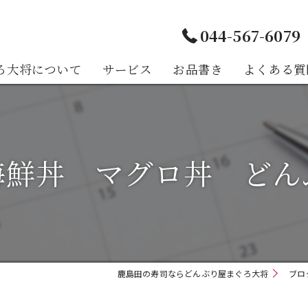
044-567-6079
ろ大将について
サービス
お品書き
よくある質
様の声
海鮮丼 マグロ丼 どん
鹿島田の寿司ならどんぶり屋まぐろ大将
ブロ