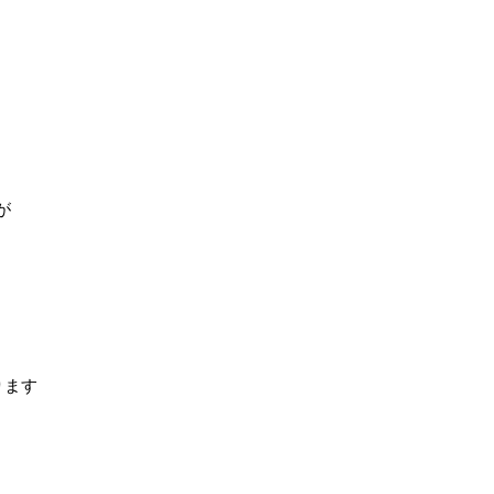
が
ります