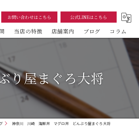
お問い合わせはこちら
公式LINEはこちら
問
当店の特徴
店舗案内
ブログ
コラム
まぐろ
海鮮丼
ぶり屋まぐろ大将
テイクアウト
イートイン
デリバリー
グ
神奈川 川崎 海鮮丼 マグロ丼 どんぶり屋まぐろ大将