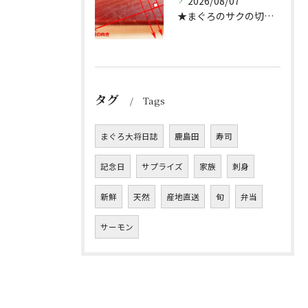
2026/08/07
★まぐろのサクの切り方★
タグ
Tags
まぐろ大将日誌
鹿島田
寿司
記念日
サプライズ
家族
刺身
新鮮
天然
産地直送
旬
弁当
サーモン