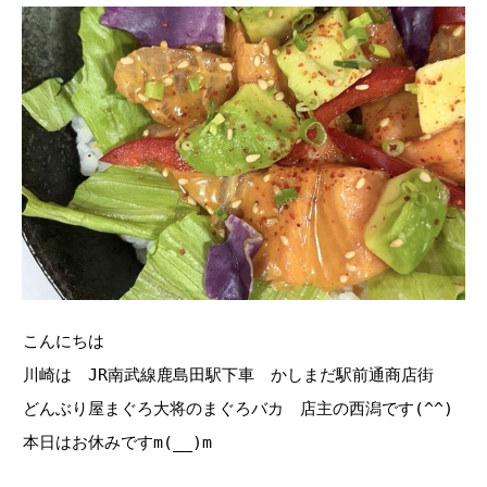
こんにちは
川崎は JR南武線鹿島田駅下車 かしまだ駅前通商店街
どんぶり屋まぐろ大将のまぐろバカ 店主の西潟です(^^)
本日はお休みですm(__)m