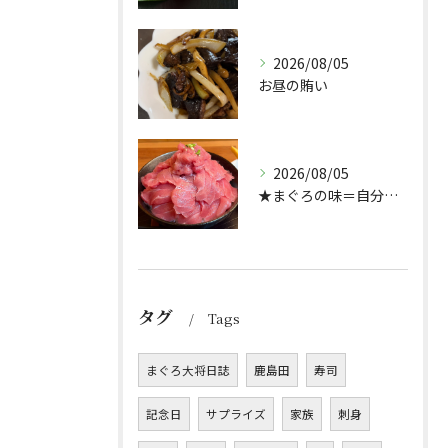
2026/08/05
お昼の賄い
2026/08/05
★まぐろの味＝自分好み？★
タグ
Tags
まぐろ大将日誌
鹿島田
寿司
記念日
サプライズ
家族
刺身