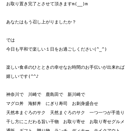
お取り置き完了とさせて頂きますm(__)m
あなたはもう召し上がりましたか？
では
今日も平和で楽しい１日をお過ごしください(^_^)
楽しい食卓のひとときの幸せなお時間のお手伝いが出来れば
嬉しいです(^^♪
神奈川で 川崎で 鹿島田で 新川崎で
マグロ丼 海鮮丼 にぎり寿司 お刺身盛合せ
天然本まぐろのサク 天然まぐろのサク 一つ一つが手造り
干し方にこだわる旨い干物 お取り寄せ お取り寄せグルメ
通販 ギフト 贈り物 ランチ ディナー テイクアウト