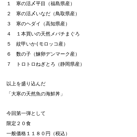
１ 寒の活〆平目（福島県産）
２ 寒の活〆いなだ（鳥取県産）
３ 寒のヘダイ（高知県産）
４ １本買いの天然メバチまぐろ
５ 紋甲いか(モロッコ産）
６ 数の子（鰊卵デンマーク産）
７ トロトロねぎとろ（静岡県産）
以上を盛り込んだ
「大寒の天然魚の海鮮丼」
今回第一弾として
限定２０食
一般価格１１８０円（税込）