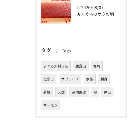
2026/08/07
★まぐろのサクの切り方★
タグ
Tags
まぐろ大将日誌
鹿島田
寿司
記念日
サプライズ
家族
刺身
新鮮
天然
産地直送
旬
弁当
サーモン