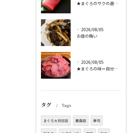
★まぐろのサクの選び方★（どんぶり屋まぐろ大将）
2026/08/05
お昼の賄い
2026/08/05
★まぐろの味＝自分好み？★
タグ
Tags
まぐろ大将日誌
鹿島田
寿司