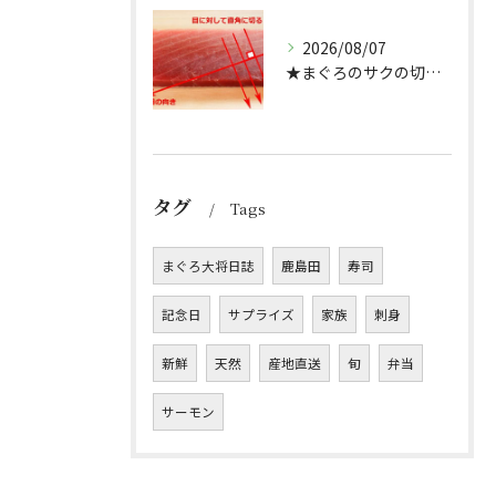
2026/08/07
★まぐろのサクの切り方★
タグ
Tags
まぐろ大将日誌
鹿島田
寿司
記念日
サプライズ
家族
刺身
新鮮
天然
産地直送
旬
弁当
サーモン