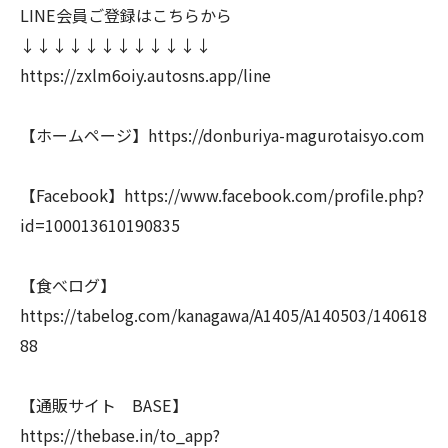
LINE会員ご登録はこちらから
↓↓↓↓↓↓↓↓↓↓↓↓
https://zxlm6oiy.autosns.app/line
【ホームページ】https://donburiya-magurotaisyo.com
【Facebook】https://www.facebook.com/profile.php?
id=100013610190835
【食べログ】
https://tabelog.com/kanagawa/A1405/A140503/140618
88
【通販サイト BASE】
https://thebase.in/to_app?