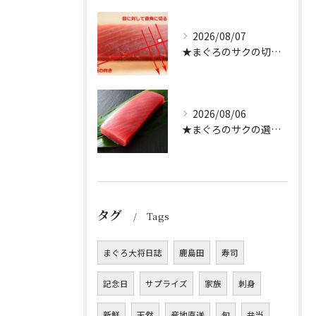
2026/08/07
★まぐろのサクの切り方★
2026/08/06
★まぐろのサクの選び方★（どんぶり屋まぐろ大将）
タグ
Tags
まぐろ大将日誌
鹿島田
寿司
記念日
サプライズ
家族
刺身
新鮮
天然
産地直送
旬
弁当