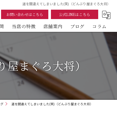
道を間違えてしまいました(笑)（どんぶり屋まぐろ大将）
お問い合わせはこちら
公式LINEはこちら
問
当店の特徴
店舗案内
ブログ
コラム
まぐろ
海鮮丼
ぶり屋まぐろ大将）
テイクアウト
イートイン
デリバリー
ログ
道を間違えてしまいました(笑)（どんぶり屋まぐろ大将）