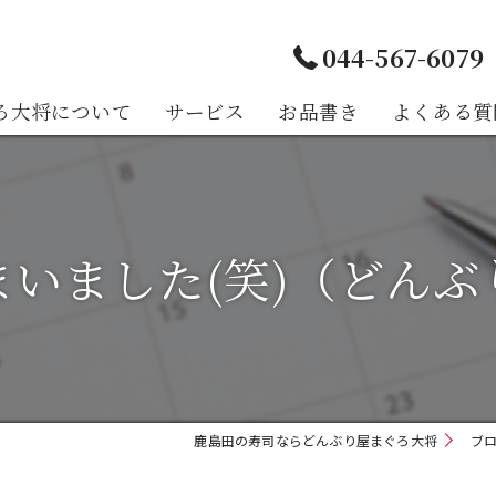
044-567-6079
ろ大将について
サービス
お品書き
よくある質
様の声
いました(笑)（どん
鹿島田の寿司ならどんぶり屋まぐろ大将
ブ