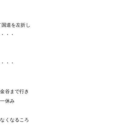
て国道を左折し
も・・・
・
つ・・・
浜金谷まで行き
で一休み
がなくなるころ