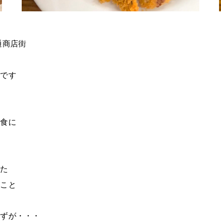
通商店街
潟です
夕食に
い
した
くこと
はずが・・・