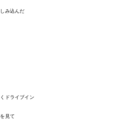
がしみ込んだ
堂
ゆくドライブイン
姿を見て