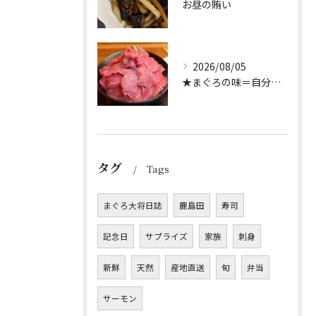
お昼の賄い
2026/08/05
★まぐろの味＝自分好み？★
タグ
Tags
まぐろ大将日誌
鹿島田
寿司
記念日
サプライズ
家族
刺身
新鮮
天然
産地直送
旬
弁当
サーモン