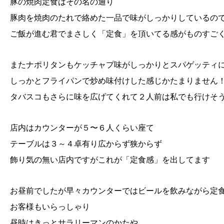
豚の焼肉定食はその名の通り
豚肉を焼肉のたれで絡めた一品で味がしっかりしているの
ご飯が進む君でまさしく「定食」を頂いてる感がものすご
またナポリタンもケッチャプ味がしっかりとスパゲッティ
しっかとフライパンで炒め味付けした感じかたまりません
タバスコもさらに味を広げてくれて２人前は私でも行けそ
店内はカウンターが５〜６人くらい座て
テーブルは３～４卓有り広からず狭からず
飾り気の無い店内ですがこれが「定食感」を出してます
お昼前でしたが早々カウンターではビールを飲みながら定
お客様もいらっしゃり
昼時はきっとサラリーマンのかたや