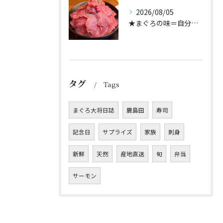
2026/08/05
★まぐろの味＝自分好み？★
タグ
Tags
まぐろ大将日誌
鹿島田
寿司
記念日
サプライズ
家族
刺身
新鮮
天然
産地直送
旬
弁当
サーモン