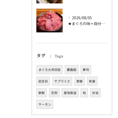
2026/08/05
★まぐろの味＝自分好み？★
タグ
Tags
まぐろ大将日誌
鹿島田
寿司
記念日
サプライズ
家族
刺身
新鮮
天然
産地直送
旬
弁当
サーモン