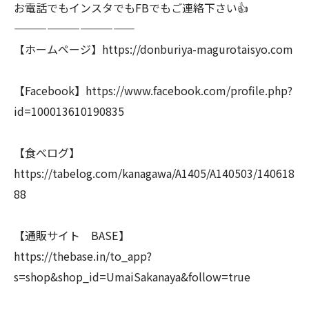
お電話でもインスタでもFBでもご連絡下さい👍
———————————
【ホームページ】https://donburiya-magurotaisyo.com
【Facebook】https://www.facebook.com/profile.php?
id=100013610190835
【食べログ】
https://tabelog.com/kanagawa/A1405/A140503/140618
88
【通販サイト BASE】
https://thebase.in/to_app?
s=shop&shop_id=UmaiSakanaya&follow=true