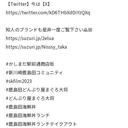
【Twitter】今は【X】
https://twitter.com/kD6THbXdDiYzQXq
知人のブランドも是非一度ご覧下さい🙇🏼
https://suzuri.jp/2elua
https://suzuri.jp/Nisssy_taka
#かしまだ駅前通商店街
#新川崎鹿島田コミュニティ
#skfilm2023
#鹿島田どんぶり屋まぐろ大将
#どんぶり屋まぐろ大将
#鹿島田海鮮丼
#鹿島田海鮮丼ランチ
#鹿島田海鮮丼ランチテイクアウト