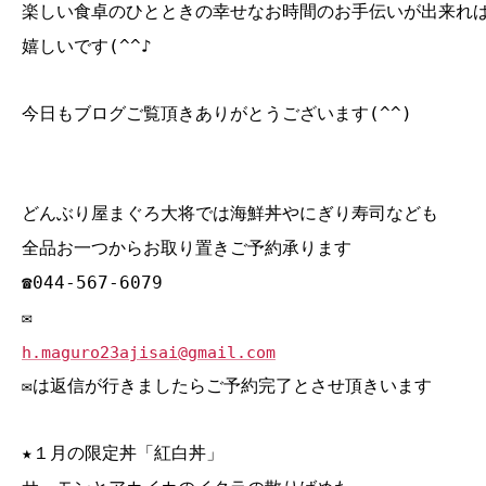
楽しい食卓のひとときの幸せなお時間のお手伝いが出来れ
嬉しいです(^^♪
今日もブログご覧頂きありがとうございます(^^)
どんぶり屋まぐろ大将では海鮮丼やにぎり寿司なども
全品お一つからお取り置きご予約承ります
☎044‐567‐6079
✉
h.maguro23ajisai@gmail.com
✉は返信が行きましたらご予約完了とさせ頂きいます
★１月の限定丼「紅白丼」