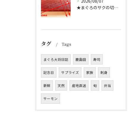
2026/08/07
★まぐろのサクの切り方★
タグ
Tags
まぐろ大将日誌
鹿島田
寿司
記念日
サプライズ
家族
刺身
新鮮
天然
産地直送
旬
弁当
サーモン