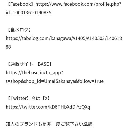
【Facebook】https://www.facebook.com/profile.php?
id=100013610190835
【食べログ】
https://tabelog.com/kanagawa/A1405/A140503/140618
88
【通販サイト BASE】
https://thebase.in/to_app?
s=shop&shop_id=UmaiSakanaya&follow=true
【Twitter】今は【X】
https://twitter.com/kD6THbXdDiYzQXq
知人のブランドも是非一度ご覧下さい🙇🏼