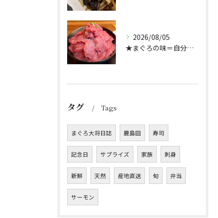
2026/08/05
★まぐろの味＝自分好み？★
タグ
Tags
まぐろ大将日誌
鹿島田
寿司
記念日
サプライズ
家族
刺身
新鮮
天然
産地直送
旬
弁当
サーモン