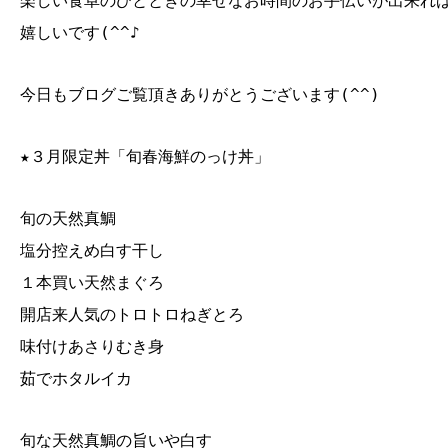
楽しい食卓のひとときの幸せなお時間のお手伝いが出来れ
嬉しいです(^^♪
今日もブログご覧頂きありがとうございます(^^)
★３月限定丼「旬春海鮮のっけ丼」
旬の天然真鯛
塩分控えめ白す干し
１本買い天然まぐろ
開店来人気のトロトロねぎとろ
味付けあさりむき身
茹でホタルイカ
旬な天然真鯛の旨いや白す