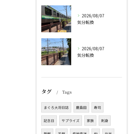
2026/08/07
気分転換
2026/08/07
気分転換
タグ
Tags
まぐろ大将日誌
鹿島田
寿司
記念日
サプライズ
家族
刺身
新鮮
天然
産地直送
旬
弁当