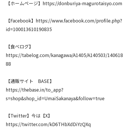
【ホームページ】https://donburiya-magurotaisyo.com
【Facebook】https://www.facebook.com/profile.php?
id=100013610190835
【食べログ】
https://tabelog.com/kanagawa/A1405/A140503/140618
88
【通販サイト BASE】
https://thebase.in/to_app?
s=shop&shop_id=UmaiSakanaya&follow=true
【Twitter】今は【X】
https://twitter.com/kD6THbXdDiYzQXq