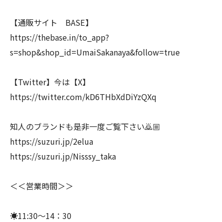
【通販サイト BASE】
https://thebase.in/to_app?
s=shop&shop_id=UmaiSakanaya&follow=true
【Twitter】今は【X】
https://twitter.com/kD6THbXdDiYzQXq
知人のブランドも是非一度ご覧下さい🙇🏼
https://suzuri.jp/2elua
https://suzuri.jp/Nisssy_taka
＜＜営業時間＞＞
☀️11:30～14：30