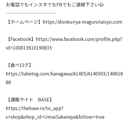
お電話でもインスタでもFBでもご連絡下さい👍
———————————
【ホームページ】https://donburiya-magurotaisyo.com
【Facebook】https://www.facebook.com/profile.php?
id=100013610190835
【食べログ】
https://tabelog.com/kanagawa/A1405/A140503/140618
88
【通販サイト BASE】
https://thebase.in/to_app?
s=shop&shop_id=UmaiSakanaya&follow=true