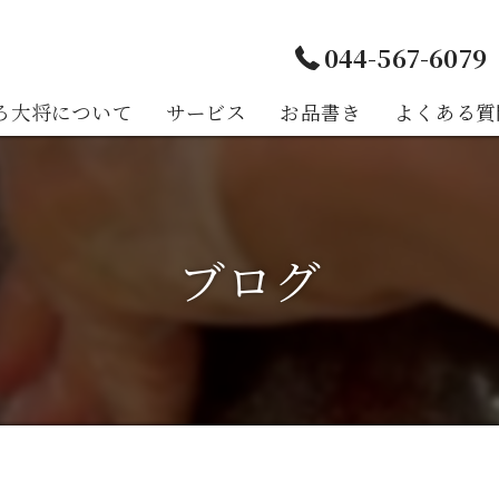
044-567-6079
ろ大将について
サービス
お品書き
よくある質
様の声
ブログ