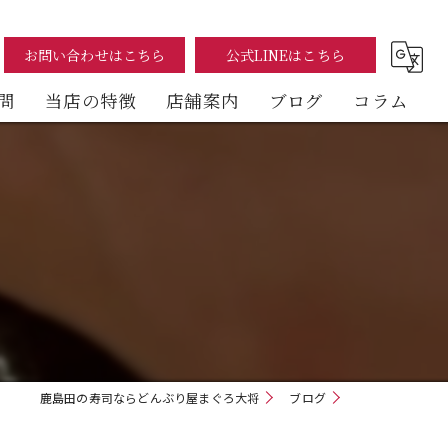
お問い合わせはこちら
公式LINEはこちら
問
当店の特徴
店舗案内
ブログ
コラム
まぐろ
海鮮丼
テイクアウト
イートイン
デリバリー
鹿島田の寿司ならどんぶり屋まぐろ大将
ブログ