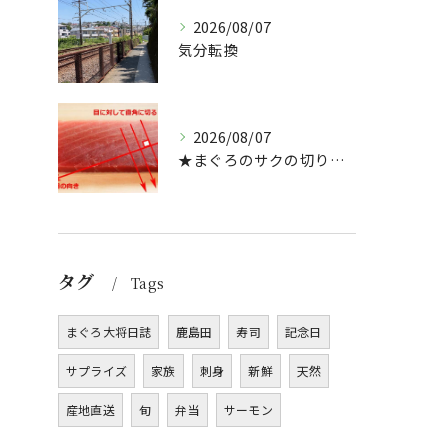
2026/08/07
気分転換
2026/08/07
★まぐろのサクの切り方★
タグ
Tags
まぐろ大将日誌
鹿島田
寿司
記念日
サプライズ
家族
刺身
新鮮
天然
産地直送
旬
弁当
サーモン