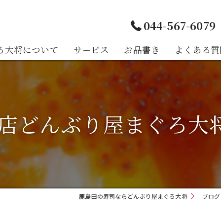
044-567-6079
ろ大将について
サービス
お品書き
よくある質
様の声
店どんぶり屋まぐろ大将（@
鹿島田の寿司ならどんぶり屋まぐろ大将
ブログ