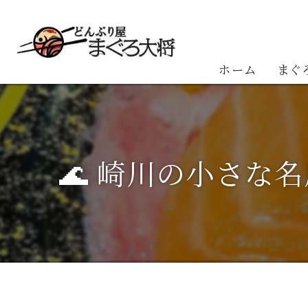
ホーム
まぐ
お客
🌊 崎川の小さな名