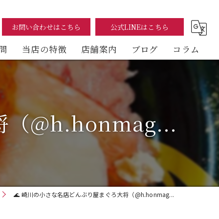
お問い合わせはこちら
公式LINEはこちら
問
当店の特徴
店舗案内
ブログ
コラム
まぐろ
海鮮丼
h.honmag...
テイクアウト
イートイン
デリバリー
🌊 崎川の小さな名店どんぶり屋まぐろ大将（@h.honmag...