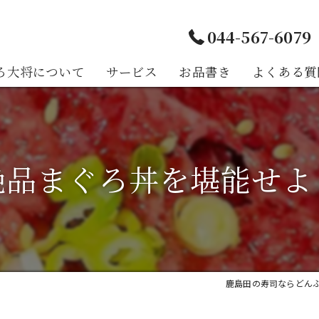
044-567-6079
ろ大将について
サービス
お品書き
よくある質
様の声
絶品まぐろ丼を堪能せよ
鹿島田の寿司ならどん