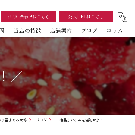
お問い合わせはこちら
公式LINEはこちら
問
当店の特徴
店舗案内
ブログ
コラム
まぐろ
海鮮丼
！／
テイクアウト
イートイン
デリバリー
ぶり屋まぐろ大将
ブログ
＼絶品まぐろ丼を堪能せよ！／