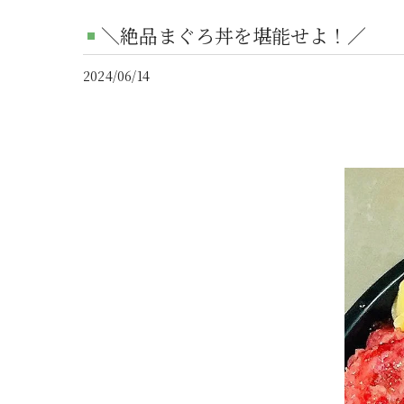
＼絶品まぐろ丼を堪能せよ！／
2024/06/14