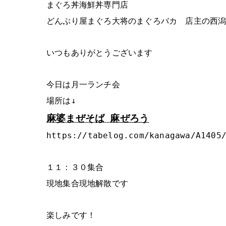
まぐろ丼海鮮丼専門店
どんぶり屋まぐろ大将のまぐろバカ 店主の西
いつもありがとうございます
今日は月一ランチ会
場所は↓
麻婆まぜそば
麻ぜろう
https://tabelog.com/kanagawa/A1405
１１：３０集合
現地集合現地解散です
楽しみです！