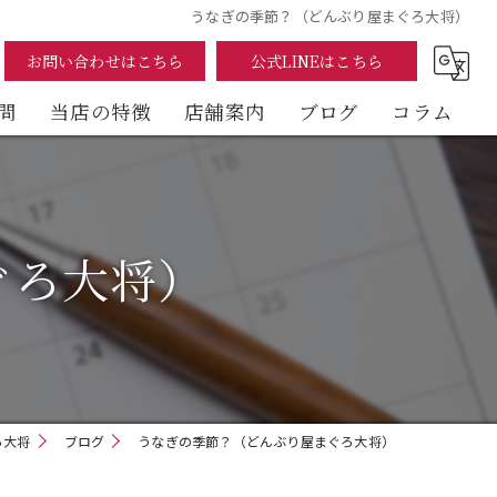
うなぎの季節？（どんぶり屋まぐろ大将）
お問い合わせはこちら
公式LINEはこちら
問
当店の特徴
店舗案内
ブログ
コラム
まぐろ
海鮮丼
ぐろ大将）
テイクアウト
イートイン
デリバリー
ろ大将
ブログ
うなぎの季節？（どんぶり屋まぐろ大将）