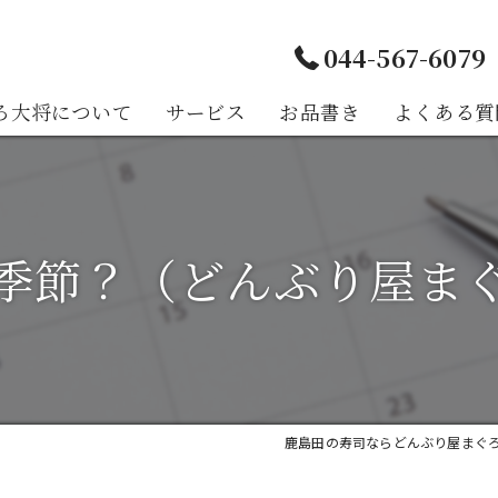
044-567-6079
ろ大将について
サービス
お品書き
よくある質
様の声
季節？（どんぶり屋ま
鹿島田の寿司ならどんぶり屋まぐ