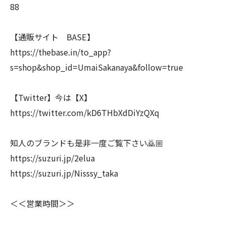
88
【通販サイト BASE】
https://thebase.in/to_app?
s=shop&shop_id=UmaiSakanaya&follow=true
【Twitter】今は【X】
https://twitter.com/kD6THbXdDiYzQXq
知人のブランドも是非一度ご覧下さい🙇🏼
https://suzuri.jp/2elua
https://suzuri.jp/Nisssy_taka
＜＜営業時間＞＞