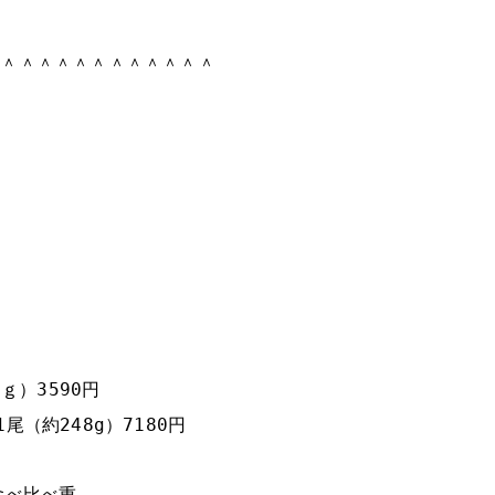
＾＾＾＾＾＾＾＾＾＾＾＾＾
4ｇ）3590円
1尾（約248g）7180円
穴子食べ比べ重