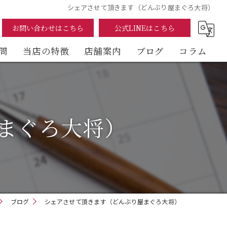
シェアさせて頂きます（どんぶり屋まぐろ大将）
お問い合わせはこちら
公式LINEはこちら
問
当店の特徴
店舗案内
ブログ
コラム
まぐろ
海鮮丼
まぐろ大将）
テイクアウト
イートイン
デリバリー
ブログ
シェアさせて頂きます（どんぶり屋まぐろ大将）