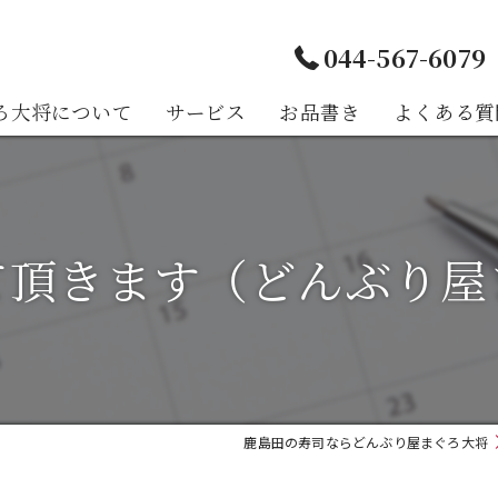
044-567-6079
ろ大将について
サービス
お品書き
よくある質
様の声
て頂きます（どんぶり屋
鹿島田の寿司ならどんぶり屋まぐろ大将