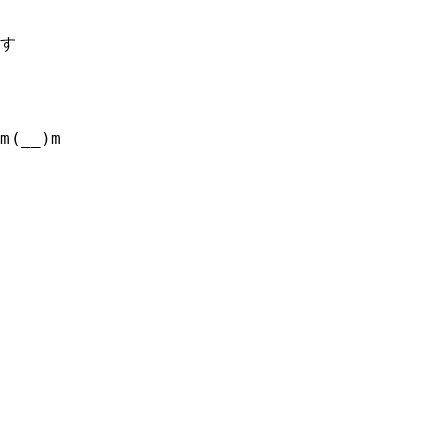
ます
(__)m