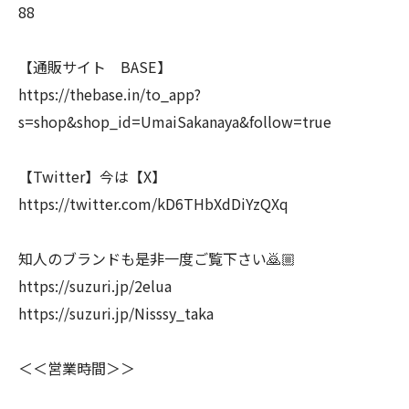
88
【通販サイト BASE】
https://thebase.in/to_app?
s=shop&shop_id=UmaiSakanaya&follow=true
【Twitter】今は【X】
https://twitter.com/kD6THbXdDiYzQXq
知人のブランドも是非一度ご覧下さい🙇🏼
https://suzuri.jp/2elua
https://suzuri.jp/Nisssy_taka
＜＜営業時間＞＞