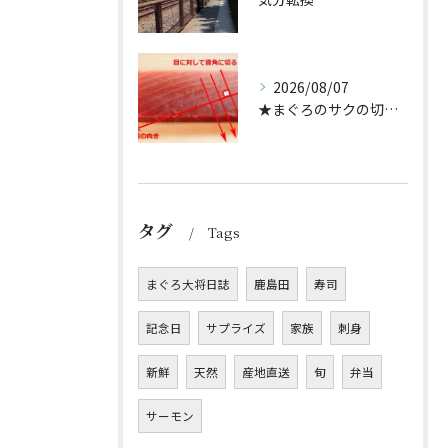
2026/08/07
★まぐろのサクの切り方★
タグ
Tags
まぐろ大将日誌
鹿島田
寿司
記念日
サプライズ
家族
刺身
新鮮
天然
産地直送
旬
弁当
サーモン