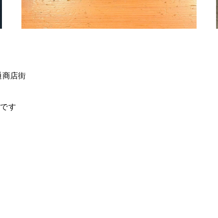
通商店街
潟です