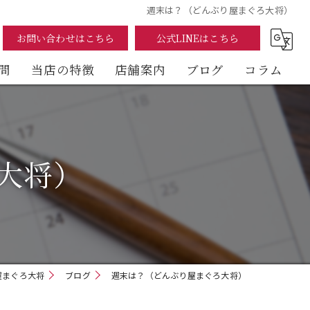
週末は？（どんぶり屋まぐろ大将）
お問い合わせはこちら
公式LINEはこちら
問
当店の特徴
店舗案内
ブログ
コラム
まぐろ
海鮮丼
大将）
テイクアウト
イートイン
デリバリー
屋まぐろ大将
ブログ
週末は？（どんぶり屋まぐろ大将）