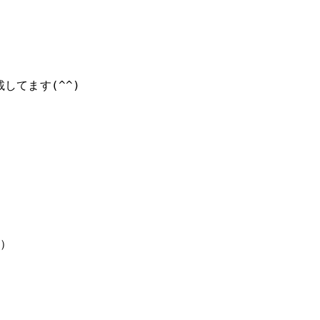
してます(^^)
く）
よ