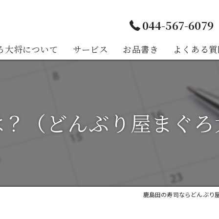
044-567-6079
ろ大将について
サービス
お品書き
よくある質
様の声
は？（どんぶり屋まぐろ
鹿島田の寿司ならどんぶり