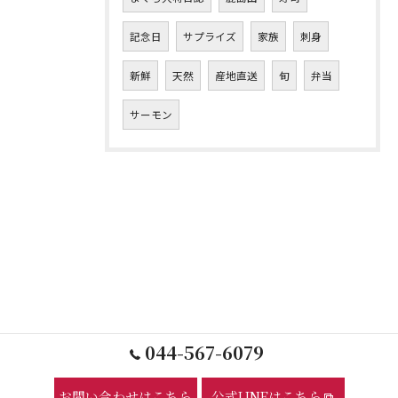
記念日
サプライズ
家族
刺身
新鮮
天然
産地直送
旬
弁当
サーモン
044-567-6079
お問い合わせはこちら
公式LINEはこちら