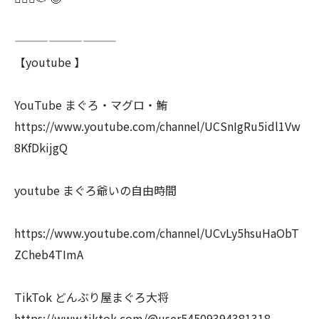
—————————
【youtube 】
YouTube まぐろ・マグロ・鮪
https://www.youtube.com/channel/UCSnIgRu5idl1Vw
8KfDkijgQ
youtube まぐろ爺いの自由時間
https://www.youtube.com/channel/UCvLy5hsuHaObT
ZCheb4TImA
TikTok どんぶり屋まぐろ大将
https://www.tiktok.com/@user54509394381318