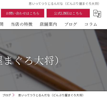
思いってつうじるんだな（どんぶり屋まぐろ大将）
お問い合わせはこちら
公式LINEはこちら
問
当店の特徴
店舗案内
ブログ
コラム
まぐろ
海鮮丼
屋まぐろ大将）
テイクアウト
イートイン
デリバリー
ブログ
思いってつうじるんだな（どんぶり屋まぐろ大将）