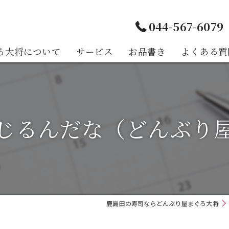
044-567-6079
ろ大将について
サービス
お品書き
よくある質
様の声
じるんだな（どんぶり
鹿島田の寿司ならどんぶり屋まぐろ大将