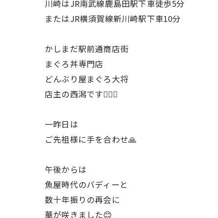
川崎はJR南武線鹿島田駅下車徒歩5分
またはJR横須賀線新川崎駅下車10分
かしまだ駅前通商店街
まぐろ丼専門店
どんぶり屋まぐろ大将
店主の西潟です🙇🏻‍♂️
一昨日は
ご先祖様に手を合わせ🙏
午後からは
魚屋時代のバディーと
数十年振りの再会に
華が咲きました😊