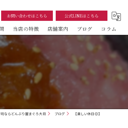
お問い合わせはこちら
公式LINEはこちら
問
当店の特徴
店舗案内
ブログ
コラム
まぐろ
海鮮丼
テイクアウト
イートイン
デリバリー
寿司ならどんぶり屋まぐろ大将
ブログ
【楽しい休日😊】