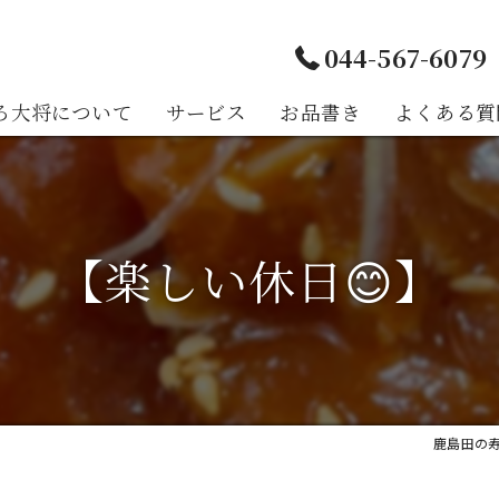
044-567-6079
ろ大将について
サービス
お品書き
よくある質
様の声
【楽しい休日😊】
鹿島田の