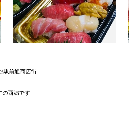
だ駅前通商店街
主の西潟です