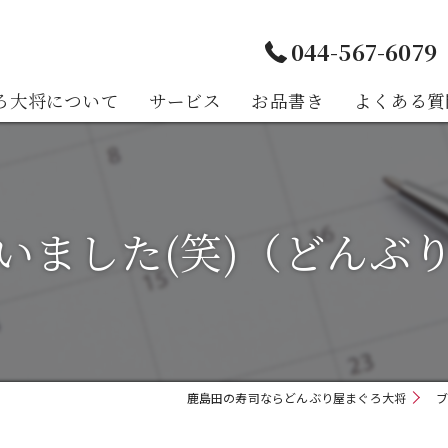
044-567-6079
ろ大将について
サービス
お品書き
よくある質
様の声
いました(笑)（どんぶ
鹿島田の寿司ならどんぶり屋まぐろ大将