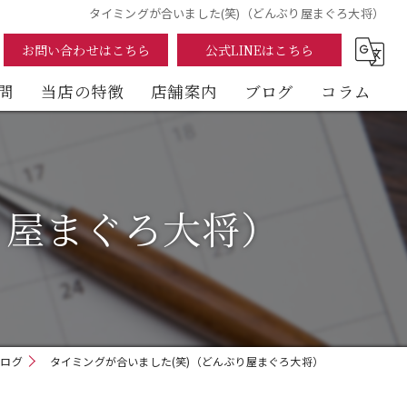
タイミングが合いました(笑)（どんぶり屋まぐろ大将）
お問い合わせはこちら
公式LINEはこちら
問
当店の特徴
店舗案内
ブログ
コラム
まぐろ
海鮮丼
り屋まぐろ大将）
テイクアウト
イートイン
デリバリー
ブログ
タイミングが合いました(笑)（どんぶり屋まぐろ大将）