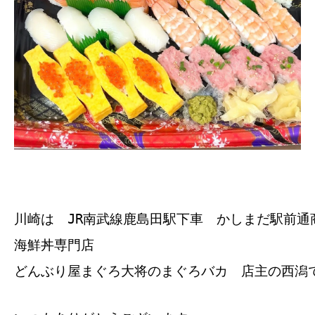
川崎は JR南武線鹿島田駅下車 かしまだ駅前通
海鮮丼専門店
どんぶり屋まぐろ大将のまぐろバカ 店主の西潟