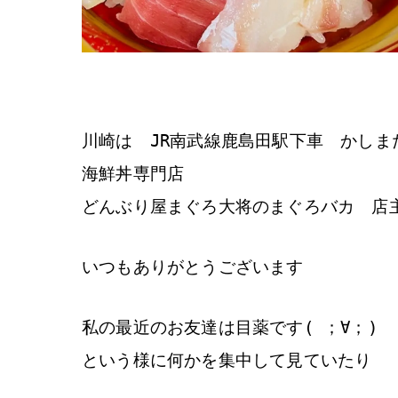
川崎は JR南武線鹿島田駅下車 かしま
海鮮丼専門店
どんぶり屋まぐろ大将のまぐろバカ 店
いつもありがとうございます
私の最近のお友達は目薬です( ；∀；)
という様に何かを集中して見ていたり