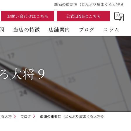
準備の重要性（どんぶり屋まぐろ大将９
お問い合わせはこちら
公式LINEはこちら
問
当店の特徴
店舗案内
ブログ
コラム
まぐろ
海鮮丼
ろ大将９
テイクアウト
イートイン
デリバリー
ぐろ大将
ブログ
準備の重要性（どんぶり屋まぐろ大将９