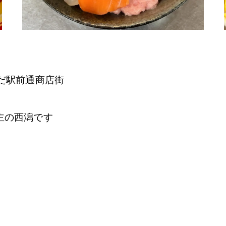
だ駅前通商店街
主の西潟です