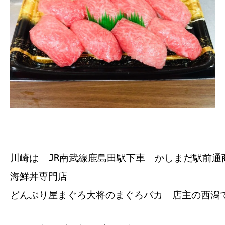
川崎は JR南武線鹿島田駅下車 かしまだ駅前通
海鮮丼専門店
どんぶり屋まぐろ大将のまぐろバカ 店主の西潟