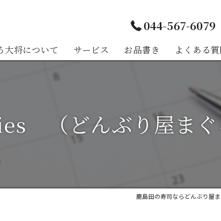
044-567-6079
ろ大将について
サービス
お品書き
よくある質
様の声
 fiies （どんぶり屋ま
鹿島田の寿司ならどんぶり屋ま