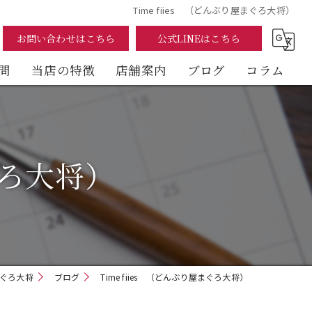
Time fiies （どんぶり屋まぐろ大将）
お問い合わせはこちら
公式LINEはこちら
問
当店の特徴
店舗案内
ブログ
コラム
まぐろ
海鮮丼
ぐろ大将）
テイクアウト
イートイン
デリバリー
ぐろ大将
ブログ
Time fiies （どんぶり屋まぐろ大将）