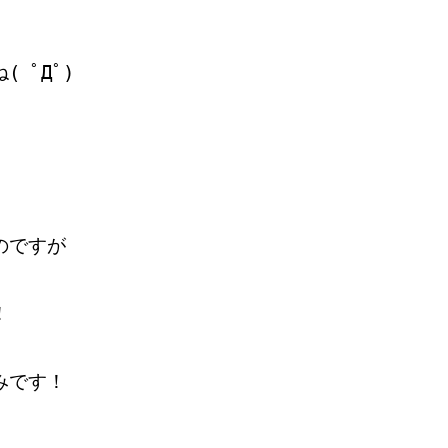
 ﾟДﾟ)
のですが
！
みです！