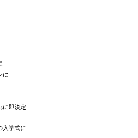
定
ンに
れに即決定
の入学式に