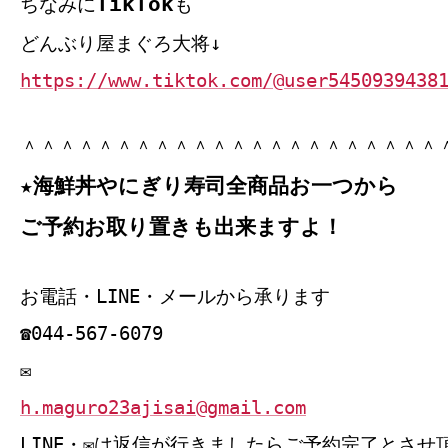
TikTok
ちなみに
も
どんぶり屋まぐろ大将↓
https://www.tiktok.com/@user5450939438
＾＾＾＾＾＾＾＾＾＾＾＾＾＾＾＾＾＾＾＾＾＾
★海鮮丼やにぎり寿司全商品お一つから
ご予約お取り置きも出来ますよ！
お電話・LINE・メールから承ります
☎044‐567‐6079
✉
h.maguro23ajisai@gmail.com
LINE・✉は返信が行きましたらご予約完了とさせ