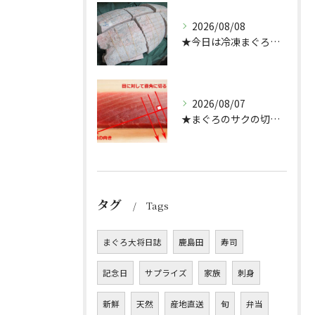
2026/08/08
★今日は冷凍まぐろのサクの解凍方法★（どんぶり屋まぐろ大将）
2026/08/07
★まぐろのサクの切り方★
タグ
Tags
まぐろ大将日誌
鹿島田
寿司
記念日
サプライズ
家族
刺身
新鮮
天然
産地直送
旬
弁当