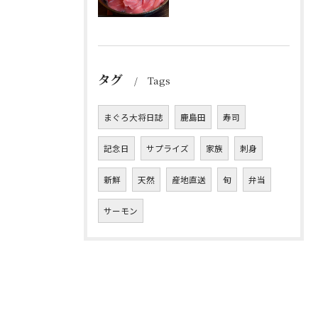
タグ
Tags
まぐろ大将日誌
鹿島田
寿司
記念日
サプライズ
家族
刺身
新鮮
天然
産地直送
旬
弁当
サーモン