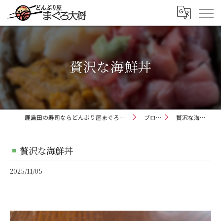
贅沢な海鮮丼
鹿島田の寿司ならどんぶり屋まぐろ大将
ブログ
贅沢な海鮮丼
贅沢な海鮮丼
2025/11/05