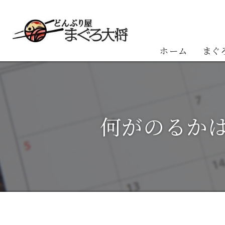
ホーム
まぐ
お客
何がのるか