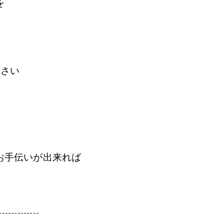
を
下さい
お手伝いが出来れば
-------------