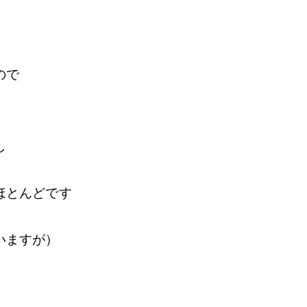
ので
し
ほとんどです
いますが）