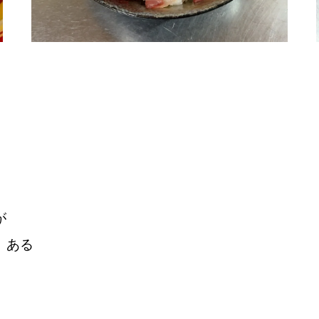
が
）ある