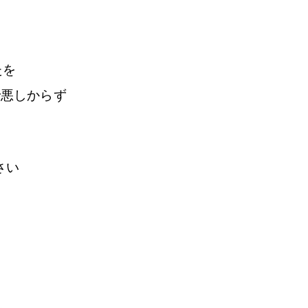
たを
で悪しからず
さい