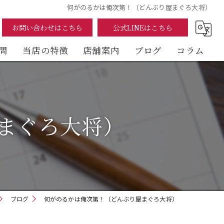
何がのるかは俺次第！（どんぶり屋まぐろ大将）
お問い合わせはこちら
公式LINEはこちら
問
当店の特徴
店舗案内
ブログ
コラム
まぐろ
海鮮丼
まぐろ大将）
テイクアウト
イートイン
デリバリー
ブログ
何がのるかは俺次第！（どんぶり屋まぐろ大将）