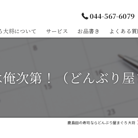
044-567-6079
ろ大将について
サービス
お品書き
よくある質
様の声
は俺次第！（どんぶり屋
鹿島田の寿司ならどんぶり屋まぐろ大将